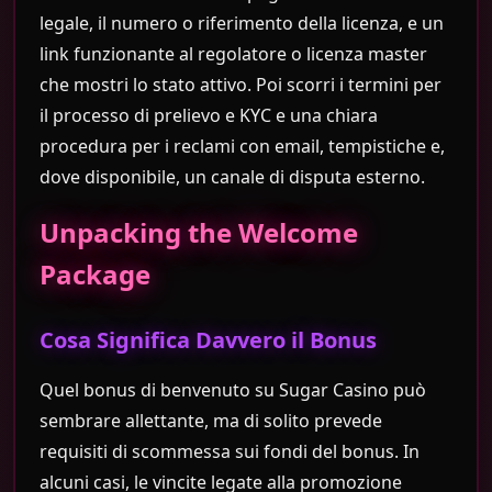
legale, il numero o riferimento della licenza, e un
link funzionante al regolatore o licenza master
che mostri lo stato attivo. Poi scorri i termini per
il processo di prelievo e KYC e una chiara
procedura per i reclami con email, tempistiche e,
dove disponibile, un canale di disputa esterno.
Unpacking the Welcome
Package
Cosa Significa Davvero il Bonus
Quel bonus di benvenuto su Sugar Casino può
sembrare allettante, ma di solito prevede
requisiti di scommessa sui fondi del bonus. In
alcuni casi, le vincite legate alla promozione