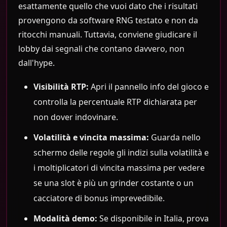
esattamente quello che vuoi dato che i risultati
provengono da software RNG testato e non da
ritocchi manuali. Tuttavia, conviene giudicare il
lobby dai segnali che contano davvero, non
dall'hype.
Visibilità RTP:
Apri il pannello info del gioco e
controlla la percentuale RTP dichiarata per
non dover indovinare.
Volatilità e vincita massima:
Guarda nello
schermo delle regole gli indizi sulla volatilità e
i moltiplicatori di vincita massima per vedere
se una slot è più un grinder costante o un
cacciatore di bonus imprevedibile.
Modalità demo:
Se disponibile in Italia, prova