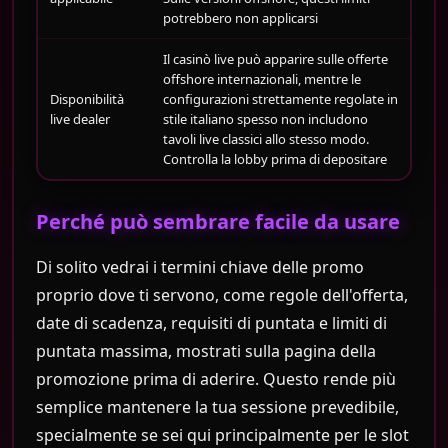
potrebbero non applicarsi
Il casinò live può apparire sulle offerte
offshore internazionali, mentre le
Disponibilità
configurazioni strettamente regolate in
live dealer
stile italiano spesso non includono
tavoli live classici allo stesso modo.
Controlla la lobby prima di depositare
Perché può sembrare facile da usare
Di solito vedrai i termini chiave delle promo
proprio dove ti servono, come regole dell'offerta,
date di scadenza, requisiti di puntata e limiti di
puntata massima, mostrati sulla pagina della
promozione prima di aderire. Questo rende più
semplice mantenere la tua sessione prevedibile,
specialmente se sei qui principalmente per le slot