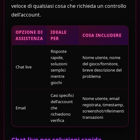
veloce di qualsiasi cosa che richieda un controllo
dell'account.
OPZIONE DI
IDEALE
COSA INCLUDERE
ASSISTENZA
PER
Risposte
rapide,
Nome utente, nome
soluzioni
del gioco/fornitore,
Chat live
semplici
breve descrizione del
mentre
problema
giochi
Casi specifici
Nome utente, email
dell'account
registrata, timestamp,
Email
che
screenshot/riferimenti
richiedono
transazioni
verifica
Chat live per soluzioni rapide