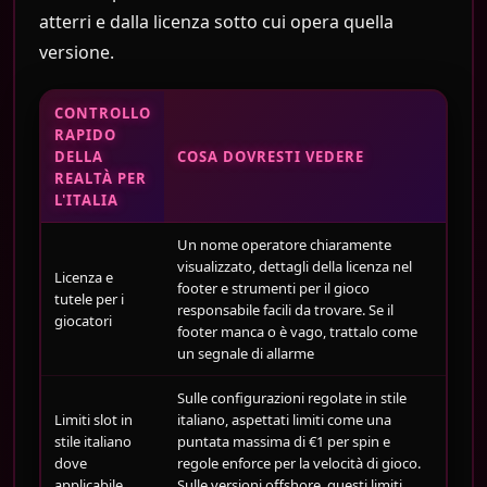
atterri e dalla licenza sotto cui opera quella
versione.
CONTROLLO
RAPIDO
DELLA
COSA DOVRESTI VEDERE
REALTÀ PER
L'ITALIA
Un nome operatore chiaramente
visualizzato, dettagli della licenza nel
Licenza e
footer e strumenti per il gioco
tutele per i
responsabile facili da trovare. Se il
giocatori
footer manca o è vago, trattalo come
un segnale di allarme
Sulle configurazioni regolate in stile
Limiti slot in
italiano, aspettati limiti come una
stile italiano
puntata massima di €1 per spin e
dove
regole enforce per la velocità di gioco.
applicabile
Sulle versioni offshore, questi limiti