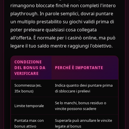
rimangono bloccate finché non completi l'intero
playthrough. In parole semplici, dovrai puntare
un multiplo prestabilito su giochi validi prima di
poter prelevare qualsiasi cosa collegata
all'offerta. È normale per i casinò online, ma può
legare il tuo saldo mentre raggiungi l'obiettivo.
CONDIZIONE
DEL BONUS DA
PERCHÉ È IMPORTANTE
VERIFICARE
Scommessa (es.
Indica quanto devi puntare prima
35x bonus)
di sbloccare i prelievi
Se lo manchi, bonus residuo o
Limite temporale
vincite possono scadere
Puntata max con
Superarla può annullare le vincite
bonus attivo
legate al bonus