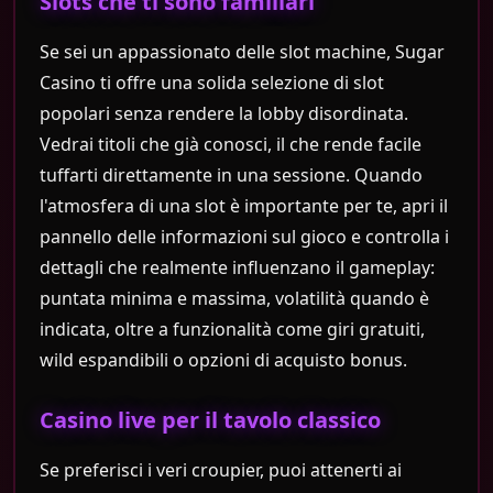
Slots che ti sono familiari
Se sei un appassionato delle slot machine, Sugar
Casino ti offre una solida selezione di slot
popolari senza rendere la lobby disordinata.
Vedrai titoli che già conosci, il che rende facile
tuffarti direttamente in una sessione. Quando
l'atmosfera di una slot è importante per te, apri il
pannello delle informazioni sul gioco e controlla i
dettagli che realmente influenzano il gameplay:
puntata minima e massima, volatilità quando è
indicata, oltre a funzionalità come giri gratuiti,
wild espandibili o opzioni di acquisto bonus.
Casino live per il tavolo classico
Se preferisci i veri croupier, puoi attenerti ai