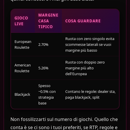
MARGINE
GIOCO
CASA
COSA GUARDARE
LIVE
TIPICO
Ruota con zero singolo evita
European
2.70%
scommesse laterali se vuoi
Roulette
margine più basso
Ruota con doppio zero
American
5.26%
margine più alto
Roulette
dell'Europea
Spesso
~0.5% con
Contano le regole: dealer sta,
Blackjack
strategia
paga blackjack, split
base
Non fossilizzarti sul numero di giochi. Quello che
conta è se ci sono i tuoi preferiti, se RTP, regole e